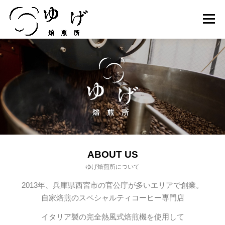
メニュ
PRODUCT
ABOUT US
製品紹介
ゆげ焙煎所について
ONLINE STORE
SHOP INFO
オンラインストア
店舗情報
ABOUT US
COMPANY
RECRUIT
ゆげ焙煎所について
会社概要
スタッフ募集
2013年、兵庫県西宮市の官公庁が多いエリアで創業。
自家焙煎のスペシャルティコーヒー専門店
イタリア製の完全熱風式焙煎機を使用して