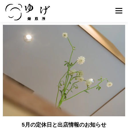
メニュ
PRODUCT
ABOUT US
製品紹介
ゆげ焙煎所について
ONLINE STORE
SHOP INFO
オンラインストア
店舗情報
COMPANY
RECRUIT
会社概要
スタッフ募集
5月の定休日と出店情報のお知らせ