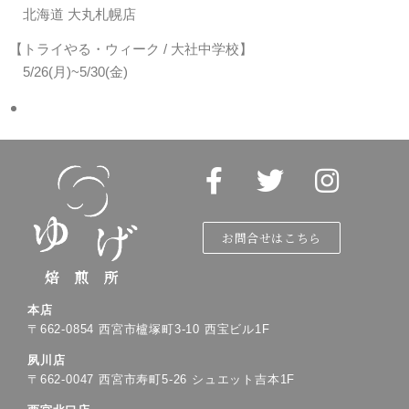
北海道 大丸札幌店
【トライやる・ウィーク / 大社中学校】
5/26(月)~5/30(金)
お問合せはこちら
本店
〒
662-0854
西宮市櫨塚町
3-10
西宝ビル
1F
夙川店
〒
662-0047
西宮市寿町
5-26
シュエット吉本
1F