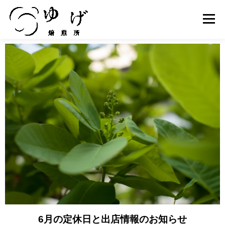
メニュ
PRODUCT
ABOUT US
製品紹介
ゆげ焙煎所について
ONLINE STORE
SHOP INFO
オンラインストア
店舗情報
COMPANY
RECRUIT
会社概要
スタッフ募集
6月の定休日と出店情報のお知らせ