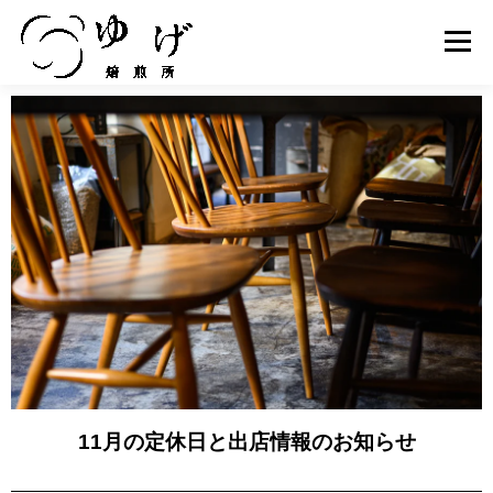
メニュ
PRODUCT
ABOUT US
製品紹介
ゆげ焙煎所について
ONLINE STORE
SHOP INFO
オンラインストア
店舗情報
COMPANY
RECRUIT
会社概要
スタッフ募集
11月の定休日と出店情報のお知らせ