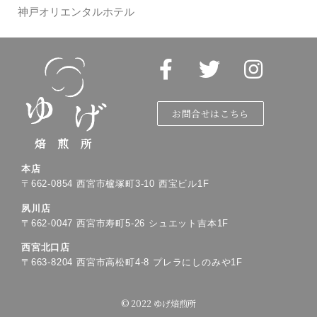
神戸オリエンタルホテル
お問合せはこちら
本店
〒
662-0854
西宮市櫨塚町
3-10
西宝ビル
1F
夙川店
〒
662-0047
西宮市寿町
5-26
シュエット吉本
1F
西宮北口店
〒
663-8204
西宮市高松町
4-8
プレラにしのみや
1F
© 2022 ゆげ焙煎所